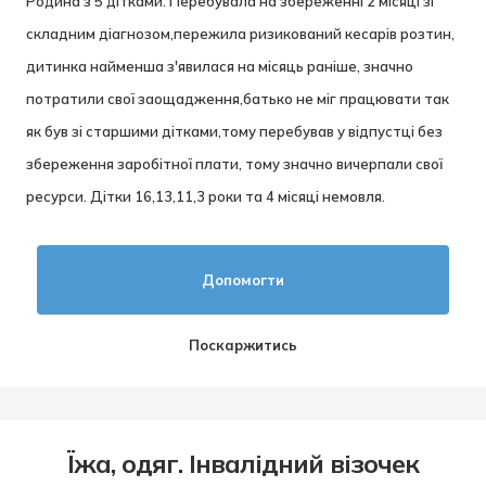
Родина з 5 дітками. Перебувала на збереженні 2 місяці зі
складним діагнозом,пережила ризикований кесарів розтин,
дитинка найменша з'явилася на місяць раніше, значно
потратили свої заощадження,батько не міг працювати так
як був зі старшими дітками,тому перебував у відпустці без
збереження заробітної плати, тому значно вичерпали свої
ресурси. Дітки 16,13,11,3 роки та 4 місяці немовля.
Допомогти
Поскаржитись
Їжа, одяг. Інвалідний візочек