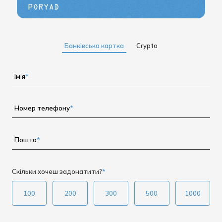
Банківська картка
Сrypto
Ім’я
*
Номер телефону
*
Пошта
*
Скільки хочеш задонатити?
*
100
200
300
500
1000