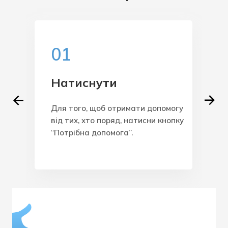
01
Натиснути
ути
Для того, щоб отримати допомогу
З
від тих, хто поряд, натисни кнопку
с
ит
“Потрібна допомога”.